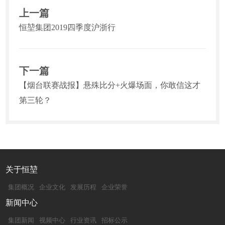
上一篇
恒堃集团2019四季度沪浙行
下一篇
【烟台联赛战报】悬殊比分+火爆场面，你敢信这才
第三轮？
关于恒堃
集团概况
企业文化
发展历程
企业荣誉
新闻中心
集团新闻
视频中心
行业资讯
招标公示